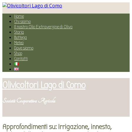
Home
Chi siamo
Il nostro Olio Extravergine di Oliva
Storia
Bottega
Meteo
Dove siamo
Shop
Contatti
Olivicoltori Lago di Como
Società Cooperativa Agricola
Approfondimenti su: Irrigazione, innesto,