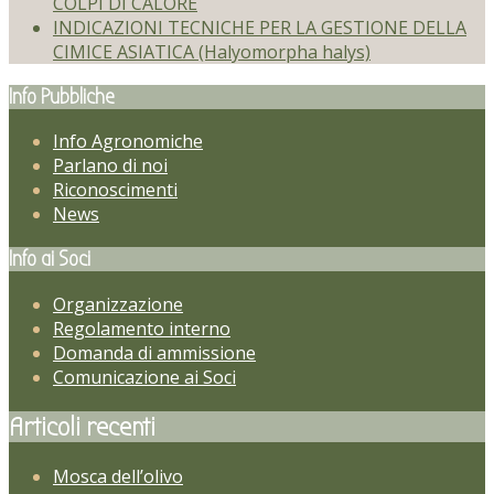
COLPI DI CALORE
INDICAZIONI TECNICHE PER LA GESTIONE DELLA
CIMICE ASIATICA (Halyomorpha halys)
Info Pubbliche
Info Agronomiche
Parlano di noi
Riconoscimenti
News
Info ai Soci
Organizzazione
Regolamento interno
Domanda di ammissione
Comunicazione ai Soci
Articoli recenti
Mosca dell’olivo