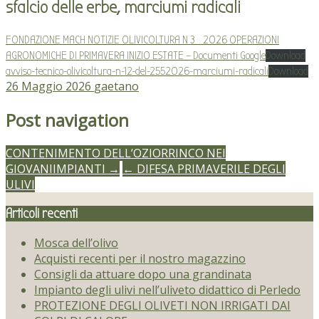
sfalcio delle erbe, marciumi radicali
FONDAZIONE MACH NOTIZIE OLIVICOLTURA N 3_2026 OPERAZIONI
AGRONOMICHE DI PRIMAVERA INIZIO ESTATE – Documenti Google
Download
avviso-tecnico-olivicoltura-n-12-del-2552026-marciumi-radicali
Download
26 Maggio 2026
gaetano
Post navigation
CONTENIMENTO DELL’OZIORRINCO NEI
GIOVANIIMPIANTI →
← DIFESA PRIMAVERILE DEGLI
ULIVI
Articoli recenti
Mosca dell’olivo
Acquisti recenti per il nostro magazzino
Consigli da attuare dopo una grandinata
Impianto degli ulivi nell’uliveto didattico di Perledo
PROTEZIONE DEGLI OLIVETI NON IRRIGATI DAI