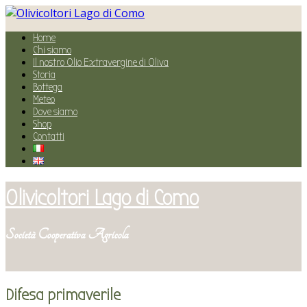
Home
Chi siamo
Il nostro Olio Extravergine di Oliva
Storia
Bottega
Meteo
Dove siamo
Shop
Contatti
Olivicoltori Lago di Como
Società Cooperativa Agricola
Difesa primaverile