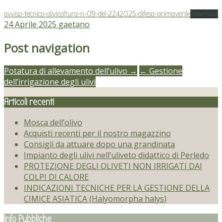
avviso-tecnico-olivicoltura-n-09-del-2242025-difesa-primaverile
Download
24 Aprile 2025
gaetano
Post navigation
Potatura di allevamento dell’ulivo →
← Gestione
dell’irrigazione degli ulivi
Articoli recenti
Mosca dell’olivo
Acquisti recenti per il nostro magazzino
Consigli da attuare dopo una grandinata
Impianto degli ulivi nell’uliveto didattico di Perledo
PROTEZIONE DEGLI OLIVETI NON IRRIGATI DAI
COLPI DI CALORE
INDICAZIONI TECNICHE PER LA GESTIONE DELLA
CIMICE ASIATICA (Halyomorpha halys)
Info Pubbliche