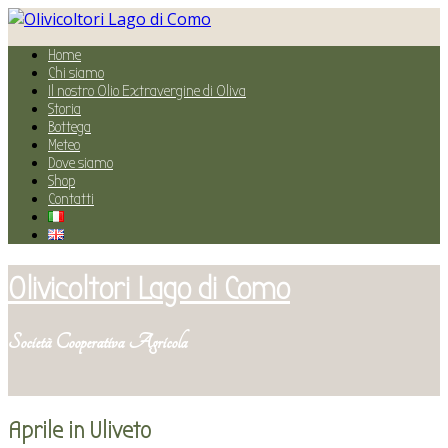
Home
Chi siamo
Il nostro Olio Extravergine di Oliva
Storia
Bottega
Meteo
Dove siamo
Shop
Contatti
Olivicoltori Lago di Como
Società Cooperativa Agricola
Aprile in Uliveto