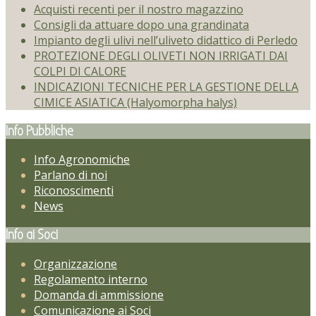
Acquisti recenti per il nostro magazzino
Consigli da attuare dopo una grandinata
Impianto degli ulivi nell’uliveto didattico di Perledo
PROTEZIONE DEGLI OLIVETI NON IRRIGATI DAI
COLPI DI CALORE
INDICAZIONI TECNICHE PER LA GESTIONE DELLA
CIMICE ASIATICA (Halyomorpha halys)
Info Pubbliche
Info Agronomiche
Parlano di noi
Riconoscimenti
News
Info ai Soci
Organizzazione
Regolamento interno
Domanda di ammissione
Comunicazione ai Soci